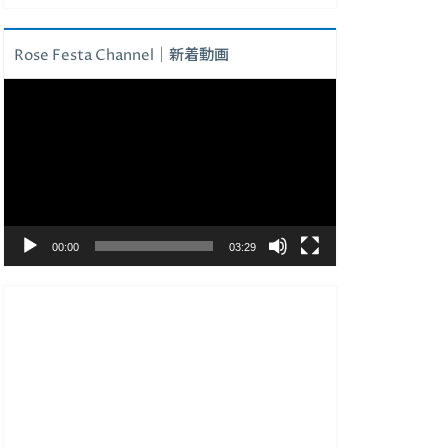
Rose Festa Channel｜新着動画
動
画
プ
レ
ー
ヤ
ー
00:00
03:29