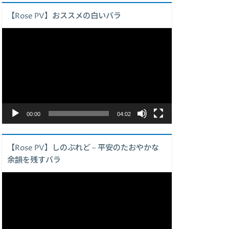
【Rose PV】おススメの白いバラ
動
画
プ
レ
ー
ヤ
ー
00:00
04:02
【Rose PV】しのぶれど – 平安のたおやかな
余韻を残すバラ
動
画
プ
レ
ー