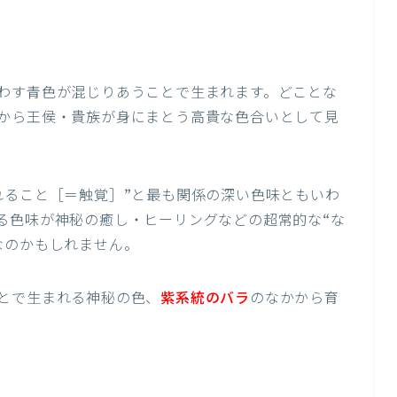
わす青色が混じりあうことで生まれます。どことな
から王侯・貴族が身にまとう高貴な色合いとして見
れること［＝触覚］”と最も関係の深い色味ともいわ
る色味が神秘の癒し・ヒーリングなどの超常的な“な
なのかもしれません。
とで生まれる神秘の色、
紫系統のバラ
のなかから育