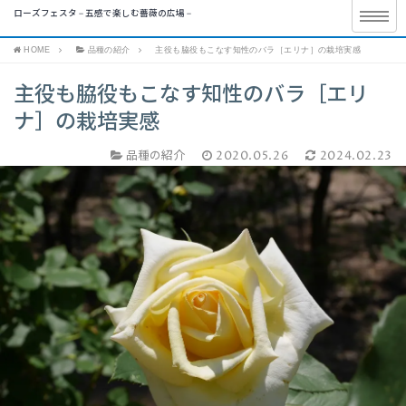
ローズフェスタ – 五感で楽しむ薔薇の広場 –
HOME
品種の紹介
主役も脇役もこなす知性のバラ［エリナ］の栽培実感
主役も脇役もこなす知性のバラ［エリ
ナ］の栽培実感
品種の紹介
2020.05.26
2024.02.23