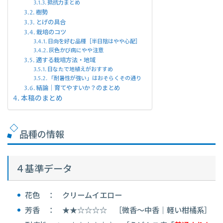
抵抗力まとめ
樹勢
とげの具合
栽培のコツ
日向を好む品種［半日陰はやや心配］
灰色かび病にやや注意
適する栽培方法・地域
日なたで地植えがおすすめ
「耐暑性が強い」はおそらくその通り
結論｜育てやすいか？のまとめ
本稿のまとめ
品種の情報
４基準データ
花色 ： クリームイエロー
芳香 ： ★★☆☆☆☆ ［微香～中香｜軽い柑橘系］