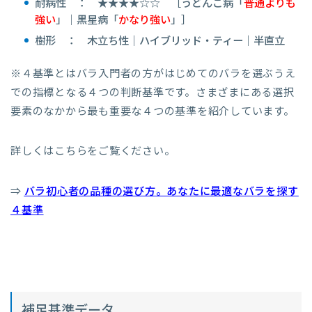
耐病性 ： ★★★★☆☆ ［うどんこ病「
普通よりも
強い
」｜黒星病「
かなり強い
」］
樹形 ： 木立ち性｜ハイブリッド・ティー｜半直立
※４基準とはバラ入門者の方がはじめてのバラを選ぶうえ
での指標となる４つの判断基準です。さまざまにある選択
要素のなかから最も重要な４つの基準を紹介しています。
詳しくはこちらをご覧ください。
⇒
バラ初心者の品種の選び方。あなたに最適なバラを探す
４基準
補足基準データ