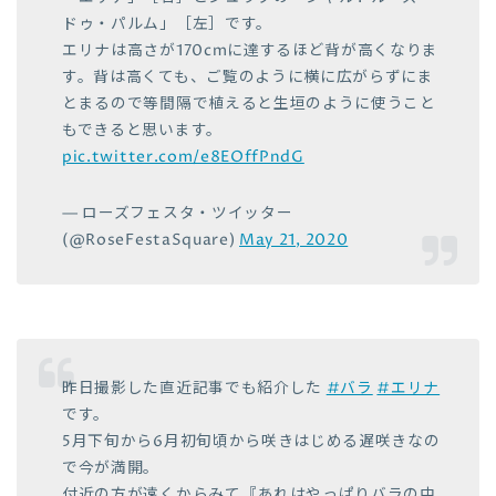
ドゥ・パルム」［左］です。
エリナは高さが170cmに達するほど背が高くなりま
す。背は高くても、ご覧のように横に広がらずにま
とまるので等間隔で植えると生垣のように使うこと
もできると思います。
pic.twitter.com/e8EOffPndG
— ローズフェスタ・ツイッター
(@RoseFestaSquare)
May 21, 2020
昨日撮影した直近記事でも紹介した
#バラ
#エリナ
です。
5月下旬から6月初旬頃から咲きはじめる遅咲きなの
で今が満開。
付近の方が遠くからみて『あれはやっぱりバラの中