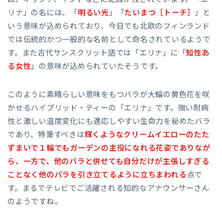
リナ」の名には、「
明るい光
」「
たいまつ［
トーチ］
」と
いう意味が込められており、今日でも北欧のフィンランド
では伝統的かつ一般的な名前として命名されているようで
す。また古代サンスクリット語では「エリナ」に「
知性あ
る女性
」の意味が込められていたそうです。
このように素晴らしい意味をもつバラが大輪の黄色花を咲
かせるハイブリッド・ティーの「エリナ」です。強い耐病
性と激しい温度変化にも適応しやすい生命力を秘めたバラ
であり、特筆すべきは
輝くようなクリームイエローのたた
ずまいで
１輪でもガーデンの主役になれる花姿でありなが
ら、
一方で、
他のバラと併せても自分だけが主張しすぎる
ことなく
他のバラを引き立てるように立ちまわれる
点で
す。まるでテレビでご活躍される知的なアナウンサーさん
のようですね。