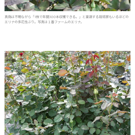
真偽は不明ながら「1株で年間300本収穫できる。」と豪語する栽培家もいるほどの
エリナの多花性ぶり。写真は１番ファームのエリナ。