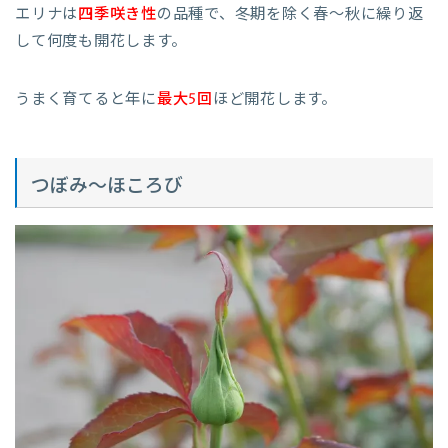
エリナは
四季咲き性
の品種で、冬期を除く春～秋に繰り返
して何度も開花します。
うまく育てると年に
最大5回
ほど開花します。
つぼみ～ほころび