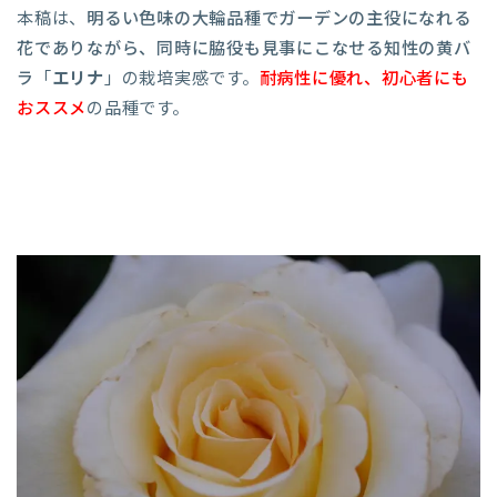
本稿は、
明るい色味の大輪品種でガーデンの主役になれる
花でありながら、同時に脇役も見事にこなせる
知性の黄バ
ラ
「
エリナ
」の栽培実感です。
耐病性に優れ、初心者にも
おススメ
の品種です。