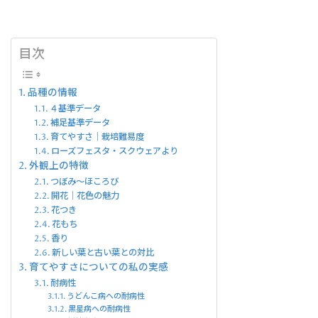
目次
品種の情報
４基準データ
補足基準データ
育てやすさ｜栽培難易度
ローズフェスタ・スクウェアより
外観上の特徴
つぼみ～ほころび
開花｜花色の魅力
花つき
花もち
香り
新しい葉と古い葉との対比
育てやすさについての私の実感
耐病性
うどんこ病への耐病性
黒星病への耐病性