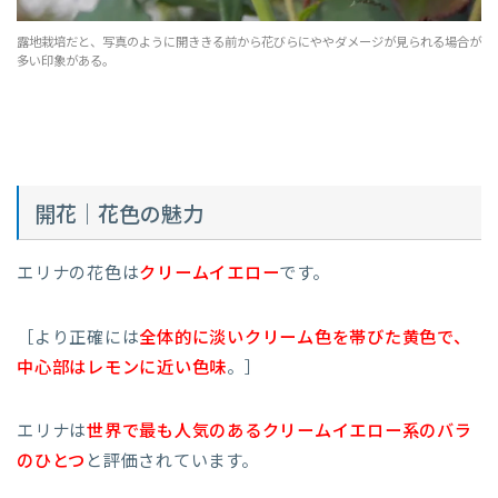
露地栽培だと、写真のように開ききる前から花びらにややダメージが見られる場合が
多い印象がある。
開花｜花色の魅力
エリナの花色は
クリームイエロー
です。
［より正確には
全体的に淡いクリーム色を帯びた黄色で、
中心部はレモンに近い
色味
。］
エリナは
世界で最も人気のあるクリームイエロー系のバラ
のひとつ
と評価されています。