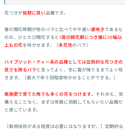
花つきが
抜群に良い
品種です。
春の開花時期が他のバラと比べてやや遅い
遅咲き
であるも
のの、ひとたび開花すると
1度の開花期につき優に10輪以
上もの花
を咲かせます。［
多花性
のバラ］
ハイブリッド・ティー系の品種としては
圧倒的な花つきの
良さを誇るバラ
と言ってよく、冬に霜が降りるまでよく咲
きます。［最大で年５回程度咲かせることができる。］
無施肥で育てた株でも多くの花をつけます
。それゆえ、気
構えることなく、まずは気軽に挑戦してもらいたい品種だ
と感じています。
［栽培技術がある程度は必要にはなりますが、］定期的な