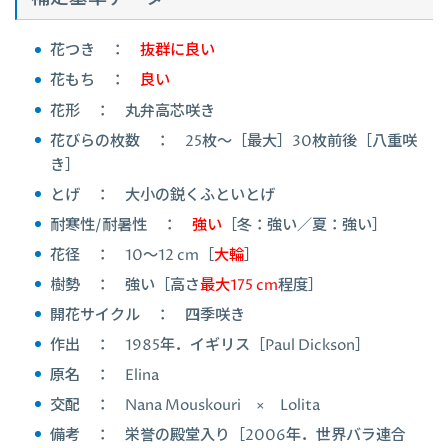
花つき ：
抜群に良い
花もち ：
良い
花形 ： 丸弁高芯咲き
花びらの枚数 ： 25枚～［最大］30枚前後［八重咲
き］
とげ ： 大小の鋭くふといとげ
耐寒性/耐暑性 ：
強い
［冬：強い／夏：強い］
花径 ： 10～12 cm［
大輪
］
樹勢 ： 強い［高さ
最大175 cm
程度］
開花サイクル ： 四季咲き
作出 ： 1985年．イギリス［Paul Dickson］
原名 ： Elina
交配 ： Nana Mouskouri × Lolita
備考 ： 栄誉の殿堂入り［2006年．世界バラ連合