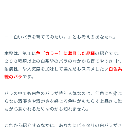
―「白いバラを育ててみたい。」とお考えのあなたへ。－
本稿は、第１に
色［カラー］に着目した品種
の紹介です。
２００種類以上の白系統のバラのなかから育てやすさ［≒
耐病性］や人気度を加味して選んだおススメしたい
白色系
統のバラ
です。
バラの中でも白色のバラが特別人気なのは、何色にも染ま
らない清廉さや清楚さを感じる色味がもたらす上品さに誰
もが心惹かれるためなのかも知れません。
これから紹介するなかに、あなたにピッタリの白バラがき