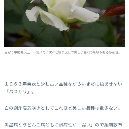
目安：中級者以上｜一言メモ：次々と繰り返して美しい白バラを咲かせる多花性。
１９６３年発表と少し古い品種ながらいまだに色あせない
「パスカリ」。
白の剣弁高芯咲きとしてこれほど美しい品種は数少ない。
黒星病とうどんこ病ともに耐病性が「弱い」ので薬剤散布