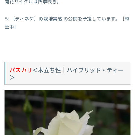
開花サイクルは四季咲き。
※
［ティネケ］の栽培実感
の公開を予定しています。［執
筆中］
パスカリ
＜木立ち性｜ハイブリッド・ティー
＞