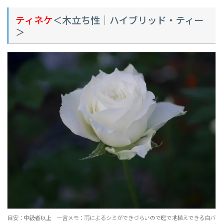
ティネケ
＜木立ち性｜ハイブリッド・ティー
＞
目安：中級者以上｜一言メモ：雨によるシミができづらいので庭で地植えできる白バ