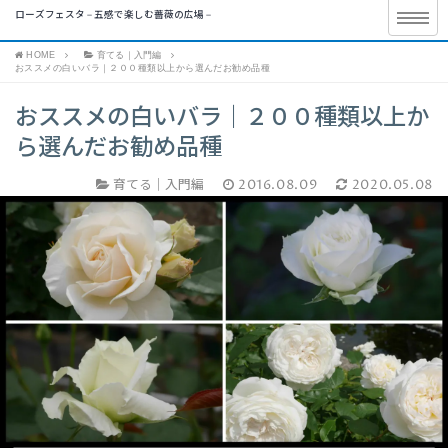
ローズフェスタ – 五感で楽しむ薔薇の広場 –
HOME
育てる｜入門編
おススメの白いバラ｜２００種類以上から選んだお勧め品種
おススメの白いバラ｜２００種類以上か
ら選んだお勧め品種
育てる｜入門編
2016.08.09
2020.05.08