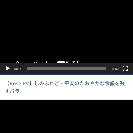
動
画
プ
レ
ー
ヤ
ー
00:00
04:02
【Rose PV】しのぶれど – 平安のたおやかな余韻を残
すバラ
動
画
プ
レ
ー