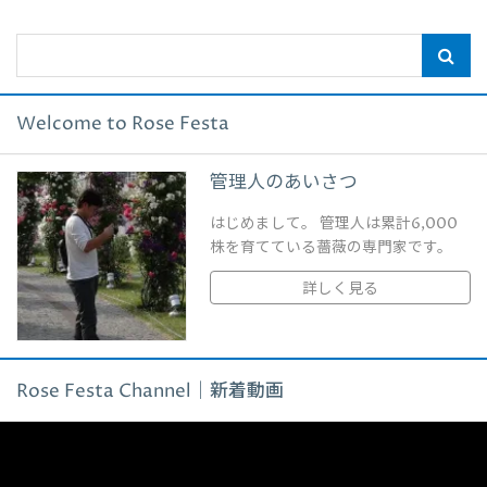
Welcome to Rose Festa
管理人のあいさつ
はじめまして。 管理人は累計6,000
株を育てている薔薇の専門家です。
詳しく見る
Rose Festa Channel｜新着動画
動
画