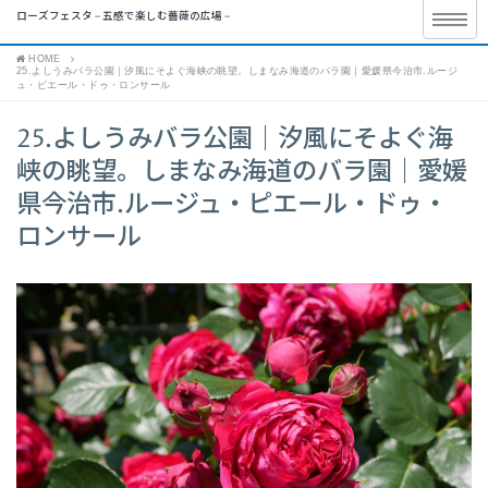
ローズフェスタ – 五感で楽しむ薔薇の広場 –
HOME
25.よしうみバラ公園｜汐風にそよぐ海峡の眺望。しまなみ海道のバラ園｜愛媛県今治市.ルージ
ュ・ピエール・ドゥ・ロンサール
25.よしうみバラ公園｜汐風にそよぐ海
峡の眺望。しまなみ海道のバラ園｜愛媛
県今治市.ルージュ・ピエール・ドゥ・
ロンサール