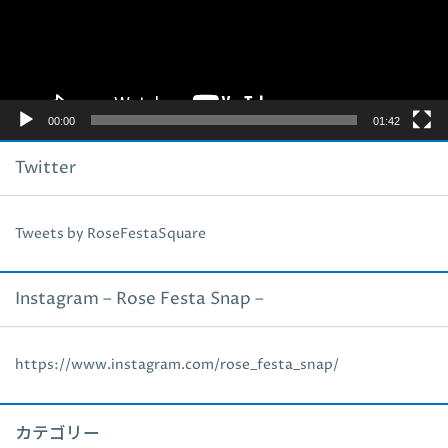
ヤ
ー
00:00
01:42
Twitter
Tweets by RoseFestaSquare
Instagram – Rose Festa Snap –
https://www.instagram.com/rose_festa_snap/
カテゴリー