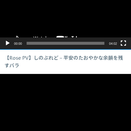
レ
ー
ヤ
ー
00:00
04:02
【Rose PV】しのぶれど – 平安のたおやかな余韻を残
すバラ
動
画
プ
レ
ー
ヤ
ー