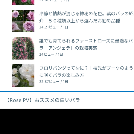
25.06ビュー / 1日
冷静と情熱が混じる神秘の花色。紫のバラの紹
介｜５０種類以上から選んだお勧め品種
24.21ビュー / 1日
誰でも育てられるファーストローズに最適なバ
ラ［アンジェラ］の栽培実感
24ビュー / 1日
フロリバンダってなに？｜枝先がブーケのよう
に咲くバラの楽しみ方
22.87ビュー / 1日
【Rose PV】おススメの白いバラ
動
画
プ