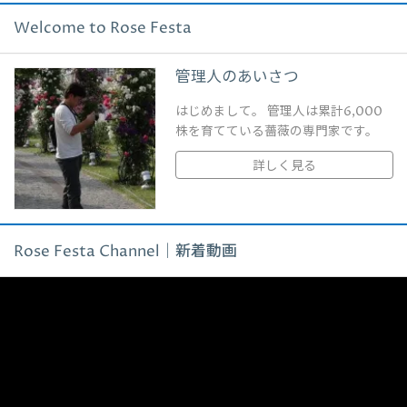
Welcome to Rose Festa
管理人のあいさつ
はじめまして。 管理人は累計6,000
株を育てている薔薇の専門家です。
詳しく見る
Rose Festa Channel｜新着動画
動
画
プ
レ
ー
ヤ