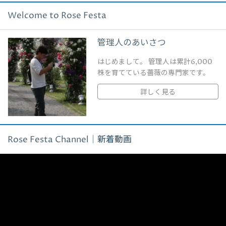
Welcome to Rose Festa
管理人のあいさつ
はじめまして。 管理人は累計6,000
株を育てている薔薇の専門家です。
詳しく見る
Rose Festa Channel｜新着動画
動
画
プ
レ
ー
ヤ