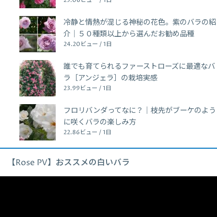
25.06ビュー / 1日
冷静と情熱が混じる神秘の花色。紫のバラの紹
介｜５０種類以上から選んだお勧め品種
24.20ビュー / 1日
誰でも育てられるファーストローズに最適なバ
ラ［アンジェラ］の栽培実感
23.99ビュー / 1日
フロリバンダってなに？｜枝先がブーケのよう
に咲くバラの楽しみ方
22.86ビュー / 1日
【Rose PV】おススメの白いバラ
動
画
プ