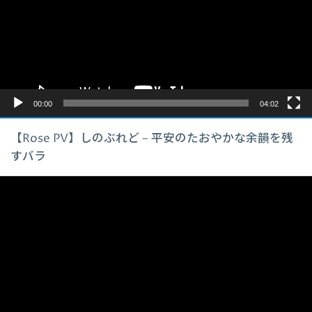
レ
ー
ヤ
ー
00:00
04:02
【Rose PV】しのぶれど – 平安のたおやかな余韻を残
すバラ
動
画
プ
レ
ー
ヤ
ー