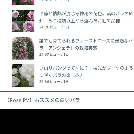
25.06ビュー / 1日
冷静と情熱が混じる神秘の花色。紫のバラの紹
介｜５０種類以上から選んだお勧め品種
24.20ビュー / 1日
誰でも育てられるファーストローズに最適なバ
ラ［アンジェラ］の栽培実感
23.99ビュー / 1日
フロリバンダってなに？｜枝先がブーケのよう
に咲くバラの楽しみ方
22.86ビュー / 1日
【Rose PV】おススメの白いバラ
動
画
プ