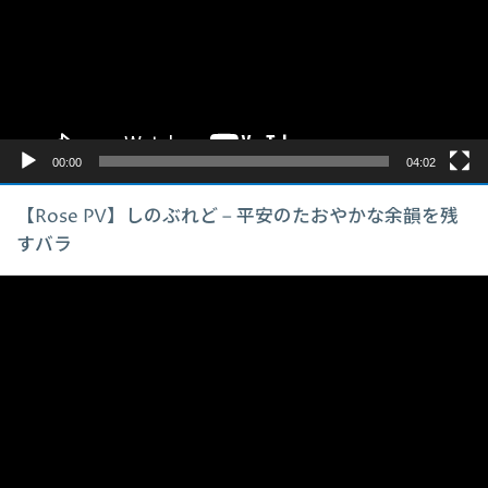
レ
ー
ヤ
ー
00:00
04:02
【Rose PV】しのぶれど – 平安のたおやかな余韻を残
すバラ
動
画
プ
レ
ー
ヤ
ー