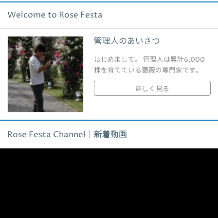
Welcome to Rose Festa
管理人のあいさつ
はじめまして。 管理人は累計6,000
株を育てている薔薇の専門家です。
詳しく見る
Rose Festa Channel｜新着動画
動
画
プ
レ
ー
ヤ