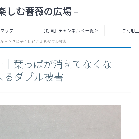
楽しむ薔薇の広場 –
トマップ
【動画】チャンネル ＜一覧＞
ご利用
くなった？親子２世代によるダブル被害
チ｜葉っぱが消えてなくな
よるダブル被害