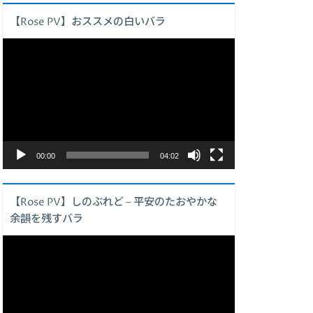
【Rose PV】おススメの白いバラ
動
画
プ
レ
ー
ヤ
ー
00:00
04:02
【Rose PV】しのぶれど – 平安のたおやかな
余韻を残すバラ
動
画
プ
レ
ー