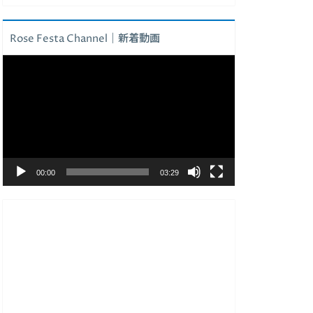
Rose Festa Channel｜新着動画
動
画
プ
レ
ー
ヤ
ー
00:00
03:29