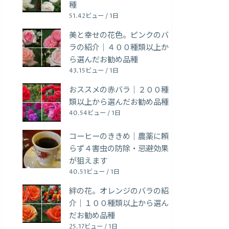
種
51.42ビュー / 1日
美と幸せの花色。ピンクのバ
ラの紹介｜４００種類以上か
ら選んだお勧め品種
43.15ビュー / 1日
おススメの赤バラ｜２００種
類以上から選んだお勧め品種
40.54ビュー / 1日
コーヒーのききめ｜農薬に頼
らず４害虫の防除・忌避効果
が狙えます
40.51ビュー / 1日
絆の花。オレンジのバラの紹
介｜１００種類以上から選ん
だお勧め品種
25.17ビュー / 1日