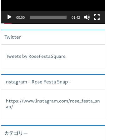
ヤ
ー
00:00
01:42
Twitter
Tweets by RoseFestaSquare
Instagram – Rose Festa Snap –
https://www.instagram.com/rose_festa_sn
ap/
カテゴリー