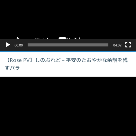
レ
ー
ヤ
ー
00:00
04:02
【Rose PV】しのぶれど – 平安のたおやかな余韻を残
すバラ
動
画
プ
レ
ー
ヤ
ー