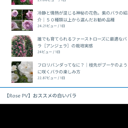
25.06ビュー / 1日
冷静と情熱が混じる神秘の花色。紫のバラの紹
介｜５０種類以上から選んだお勧め品種
24.21ビュー / 1日
誰でも育てられるファーストローズに最適なバ
ラ［アンジェラ］の栽培実感
24ビュー / 1日
フロリバンダってなに？｜枝先がブーケのよう
に咲くバラの楽しみ方
22.87ビュー / 1日
【Rose PV】おススメの白いバラ
動
画
プ