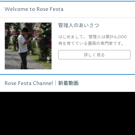
Welcome to Rose Festa
管理人のあいさつ
はじめまして。 管理人は累計6,000
株を育てている薔薇の専門家です。
詳しく見る
Rose Festa Channel｜新着動画
動
画
プ
レ
ー
ヤ