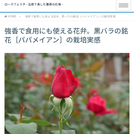
ローズフェスタ – 五感で楽しむ薔薇の広場 –
HOME
強香で食用にも使える花弁。黒バラの銘花［パパメイアン］の栽培実感
強香で食用にも使える花弁。黒バラの銘
花［パパメイアン］の栽培実感