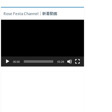
Rose Festa Channel｜新着動画
動
画
プ
レ
ー
ヤ
ー
00:00
03:29