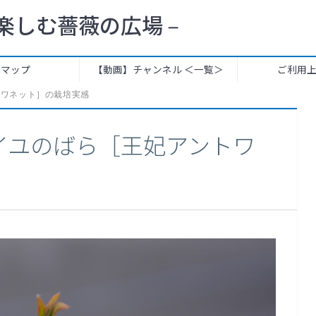
楽しむ薔薇の広場 –
トマップ
【動画】チャンネル ＜一覧＞
ご利用
トワネット］の栽培実感
イユのばら［王妃アントワ