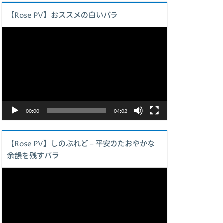
【Rose PV】おススメの白いバラ
動
画
プ
レ
ー
ヤ
ー
00:00
04:02
【Rose PV】しのぶれど – 平安のたおやかな
余韻を残すバラ
動
画
プ
レ
ー