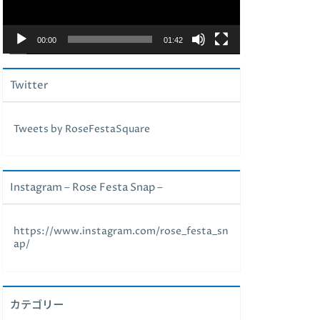
ヤ
ー
00:00
01:42
Twitter
Tweets by RoseFestaSquare
Instagram – Rose Festa Snap –
https://www.instagram.com/rose_festa_sn
ap/
カテゴリー