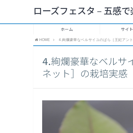
ローズフェスタ – 五感で
ホーム
サイ
HOME
4.絢爛豪華なベルサイユのばら［王妃アン
4.絢爛豪華なベルサ
ネット］の栽培実感