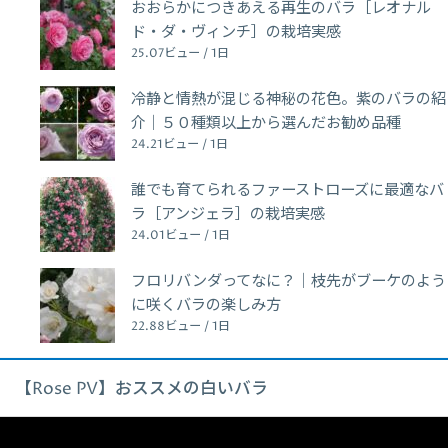
おおらかにつきあえる再生のバラ［レオナル
ド・ダ・ヴィンチ］の栽培実感
25.07ビュー / 1日
冷静と情熱が混じる神秘の花色。紫のバラの紹
介｜５０種類以上から選んだお勧め品種
24.21ビュー / 1日
誰でも育てられるファーストローズに最適なバ
ラ［アンジェラ］の栽培実感
24.01ビュー / 1日
フロリバンダってなに？｜枝先がブーケのよう
に咲くバラの楽しみ方
22.88ビュー / 1日
【Rose PV】おススメの白いバラ
動