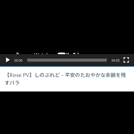
画
プ
レ
ー
ヤ
ー
00:00
04:02
【Rose PV】しのぶれど – 平安のたおやかな余韻を残
すバラ
動
画
プ
レ
ー
ヤ