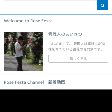
Welcome to Rose Festa
管理人のあいさつ
はじめまして。 管理人は累計6,000
株を育てている薔薇の専門家です。
詳しく見る
Rose Festa Channel｜新着動画
動
画
プ
レ