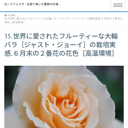
ローズフェスタ – 五感で楽しむ薔薇の広場 –
HOME
15.世界に愛されたフルーティーな大輪バラ［ジャスト・ジョーイ］の栽培実感.６月末の２番花の
花色［高温環境］
15.世界に愛されたフルーティーな大輪
バラ［ジャスト・ジョーイ］の栽培実
感.６月末の２番花の花色［高温環境］