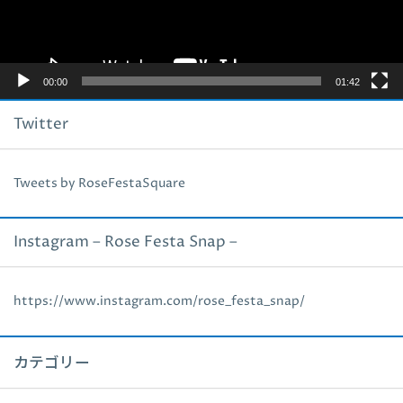
ー
00:00
01:42
Twitter
Tweets by RoseFestaSquare
Instagram – Rose Festa Snap –
https://www.instagram.com/rose_festa_snap/
カテゴリー