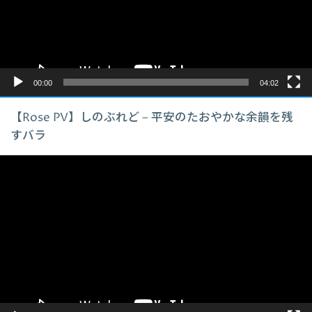
ヤ
ー
00:00
04:02
【Rose PV】しのぶれど – 平安のたおやかな余韻を残
すバラ
動
画
プ
レ
ー
ヤ
ー