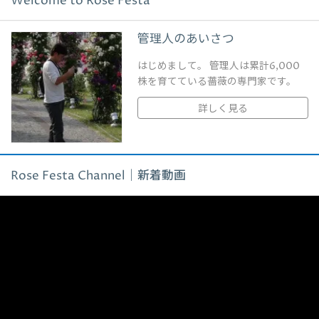
Welcome to Rose Festa
管理人のあいさつ
はじめまして。 管理人は累計6,000
株を育てている薔薇の専門家です。
詳しく見る
Rose Festa Channel｜新着動画
動
画
プ
レ
ー
ヤ
ー