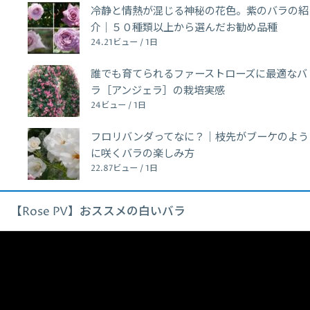
冷静と情熱が混じる神秘の花色。紫のバラの紹
介｜５０種類以上から選んだお勧め品種
24.21ビュー / 1日
誰でも育てられるファーストローズに最適なバ
ラ［アンジェラ］の栽培実感
24ビュー / 1日
フロリバンダってなに？｜枝先がブーケのよう
に咲くバラの楽しみ方
22.87ビュー / 1日
【Rose PV】おススメの白いバラ
動
画
プ
レ
ー