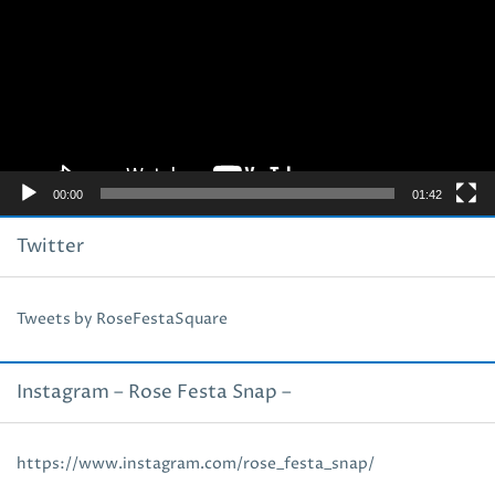
プ
レ
ー
ヤ
ー
00:00
01:42
Twitter
Tweets by RoseFestaSquare
Instagram – Rose Festa Snap –
https://www.instagram.com/rose_festa_snap/