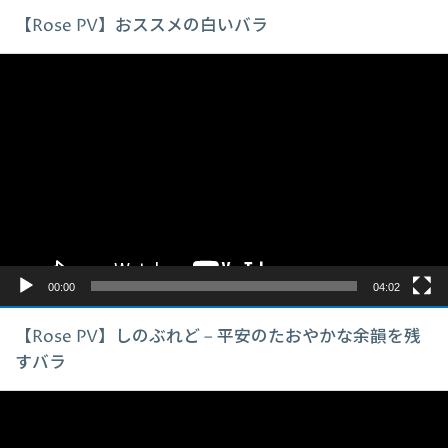
【Rose PV】おススメの白いバラ
動
画
プ
レ
ー
ヤ
ー
00:00
04:02
【Rose PV】しのぶれど – 平安のたおやかな余韻を残
すバラ
動
画