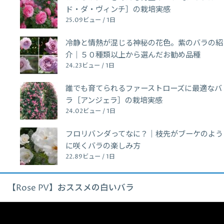
ド・ダ・ヴィンチ］の栽培実感
25.09ビュー / 1日
冷静と情熱が混じる神秘の花色。紫のバラの紹
介｜５０種類以上から選んだお勧め品種
24.23ビュー / 1日
誰でも育てられるファーストローズに最適なバ
ラ［アンジェラ］の栽培実感
24.02ビュー / 1日
フロリバンダってなに？｜枝先がブーケのよう
に咲くバラの楽しみ方
22.89ビュー / 1日
【Rose PV】おススメの白いバラ
動
画