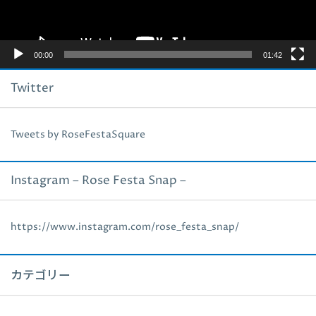
ー
00:00
01:42
Twitter
Tweets by RoseFestaSquare
Instagram – Rose Festa Snap –
https://www.instagram.com/rose_festa_snap/
カテゴリー