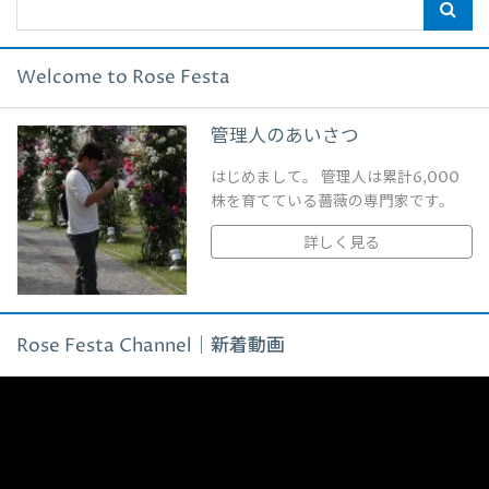
Welcome to Rose Festa
管理人のあいさつ
はじめまして。 管理人は累計6,000
株を育てている薔薇の専門家です。
詳しく見る
Rose Festa Channel｜新着動画
動
画
プ
レ