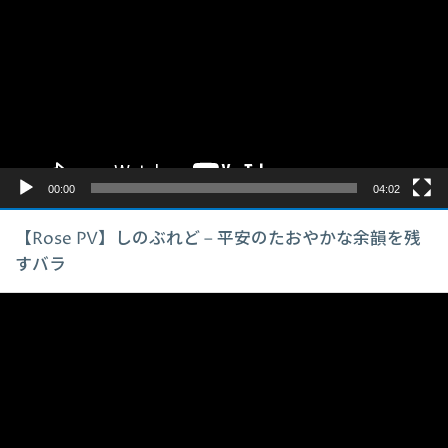
プ
レ
ー
ヤ
ー
00:00
04:02
【Rose PV】しのぶれど – 平安のたおやかな余韻を残
すバラ
動
画
プ
レ
ー
ヤ