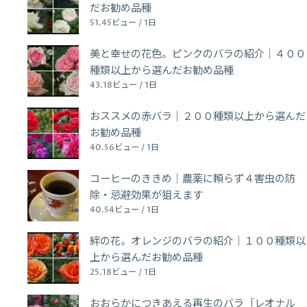
だお勧め品種
51.45ビュー / 1日
美と幸せの花色。ピンクのバラの紹介｜４００
種類以上から選んだお勧め品種
43.18ビュー / 1日
おススメの赤バラ｜２００種類以上から選んだ
お勧め品種
40.56ビュー / 1日
コーヒーのききめ｜農薬に頼らず４害虫の防
除・忌避効果が狙えます
40.54ビュー / 1日
絆の花。オレンジのバラの紹介｜１００種類以
上から選んだお勧め品種
25.18ビュー / 1日
おおらかにつきあえる再生のバラ［レオナル