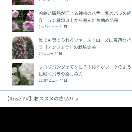
25.06ビュー / 1日
冷静と情熱が混じる神秘の花色。紫のバラの紹
介｜５０種類以上から選んだお勧め品種
24.21ビュー / 1日
誰でも育てられるファーストローズに最適なバ
ラ［アンジェラ］の栽培実感
24ビュー / 1日
フロリバンダってなに？｜枝先がブーケのよう
に咲くバラの楽しみ方
22.87ビュー / 1日
【Rose PV】おススメの白いバラ
動
画
プ