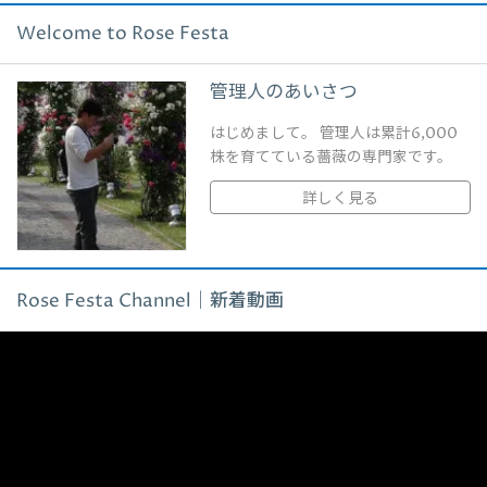
Welcome to Rose Festa
管理人のあいさつ
はじめまして。 管理人は累計6,000
株を育てている薔薇の専門家です。
詳しく見る
Rose Festa Channel｜新着動画
動
画
プ
レ
ー
ヤ