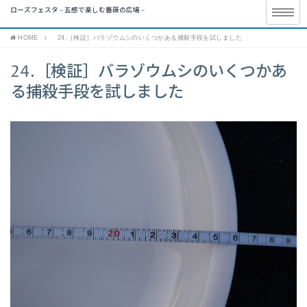
ローズフェスタ – 五感で楽しむ薔薇の広場 –
HOME
24.［検証］バラゾウムシのいくつかある捕殺手段を試しました
24.［検証］バラゾウムシのいくつかあ
る捕殺手段を試しました