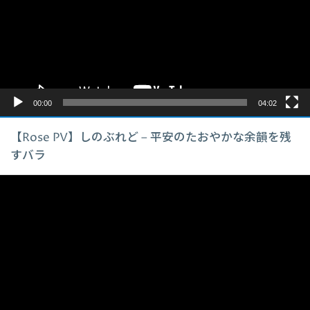
レ
ー
ヤ
ー
00:00
04:02
【Rose PV】しのぶれど – 平安のたおやかな余韻を残
すバラ
動
画
プ
レ
ー
ヤ
ー