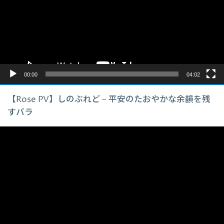
レ
ー
ヤ
ー
00:00
04:02
【Rose PV】しのぶれど – 平安のたおやかな余韻を残
すバラ
動
画
プ
レ
ー
ヤ
ー