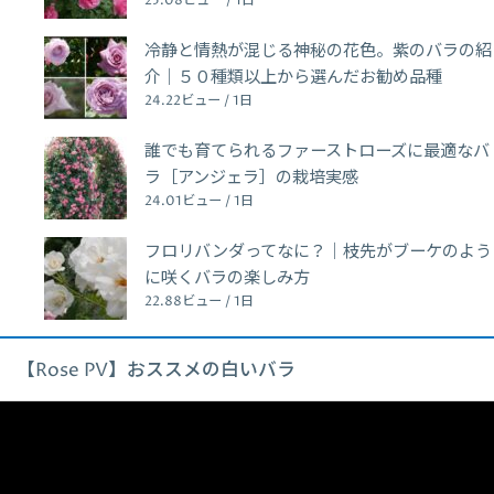
25.08ビュー / 1日
冷静と情熱が混じる神秘の花色。紫のバラの紹
介｜５０種類以上から選んだお勧め品種
24.22ビュー / 1日
誰でも育てられるファーストローズに最適なバ
ラ［アンジェラ］の栽培実感
24.01ビュー / 1日
フロリバンダってなに？｜枝先がブーケのよう
に咲くバラの楽しみ方
22.88ビュー / 1日
【Rose PV】おススメの白いバラ
動
画
プ