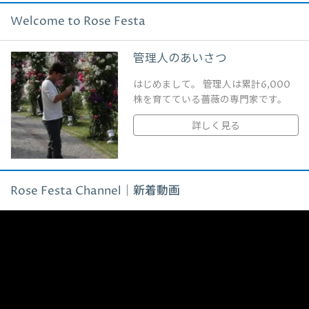
Welcome to Rose Festa
管理人のあいさつ
はじめまして。 管理人は累計6,000
株を育てている薔薇の専門家です。
詳しく見る
Rose Festa Channel｜新着動画
動
画
プ
レ
ー
ヤ