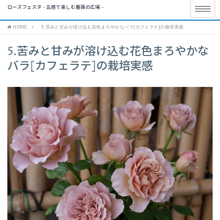
ローズフェスタ – 五感で楽しむ薔薇の広場 –
HOME
5.苦みと甘みが溶け込む花色まろやかなバラ[カフェラテ]の栽培実感
5.苦みと甘みが溶け込む花色まろやかな
バラ[カフェラテ]の栽培実感