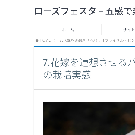
ローズフェスタ – 五感で
ホーム
サイ
HOME
7.花嫁を連想させるバラ［ブライダル・ピ
7.花嫁を連想させる
の栽培実感