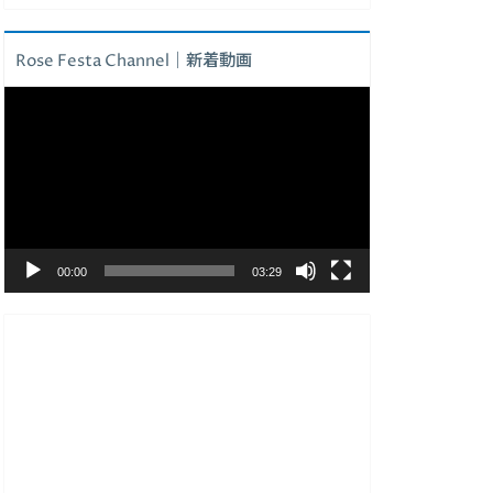
Rose Festa Channel｜新着動画
動
画
プ
レ
ー
ヤ
ー
00:00
03:29