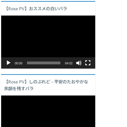
【Rose PV】おススメの白いバラ
動
画
プ
レ
ー
ヤ
ー
00:00
04:02
【Rose PV】しのぶれど – 平安のたおやかな
余韻を残すバラ
動
画
プ
レ
ー