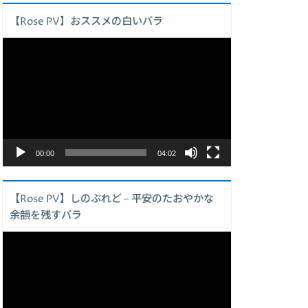
【Rose PV】おススメの白いバラ
動
画
プ
レ
ー
ヤ
ー
00:00
04:02
【Rose PV】しのぶれど – 平安のたおやかな
余韻を残すバラ
動
画
プ
レ
ー