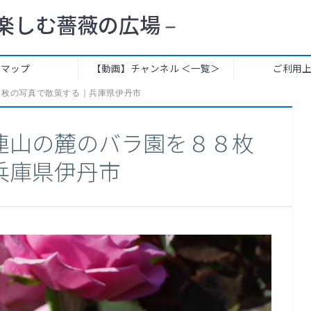
楽しむ薔薇の広場 –
トマップ
【動画】チャンネル ＜一覧＞
ご利用
８枚の写真で散策する｜兵庫県伊丹市
連山の麓のバラ園を８８枚
兵庫県伊丹市