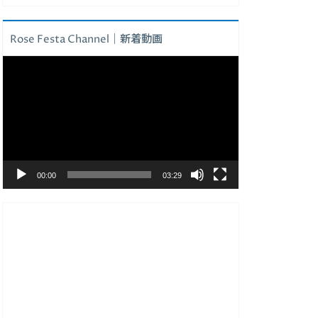
Rose Festa Channel｜新着動画
動
画
プ
レ
ー
ヤ
ー
00:00
03:29