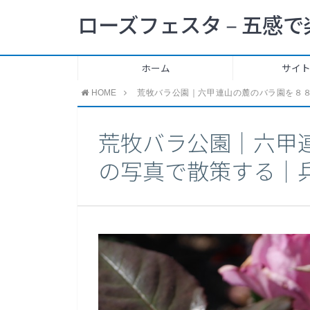
ローズフェスタ – 五感で
ホーム
サイ
HOME
荒牧バラ公園｜六甲連山の麓のバラ園を８
荒牧バラ公園｜六甲
の写真で散策する｜