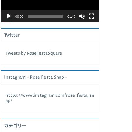
ヤ
ー
00:00
01:42
Twitter
Tweets by RoseFestaSquare
Instagram – Rose Festa Snap –
https://www.instagram.com/rose_festa_sn
ap/
カテゴリー