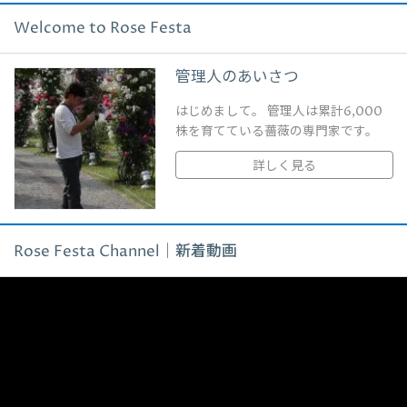
Welcome to Rose Festa
管理人のあいさつ
はじめまして。 管理人は累計6,000
株を育てている薔薇の専門家です。
詳しく見る
Rose Festa Channel｜新着動画
動
画
プ
レ
ー
ヤ