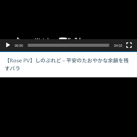
レ
ー
ヤ
ー
00:00
04:02
【Rose PV】しのぶれど – 平安のたおやかな余韻を残
すバラ
動
画
プ
レ
ー
ヤ
ー