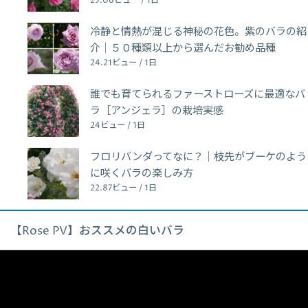
25.06ビュー / 1日
冷静と情熱が混じる神秘の花色。紫のバラの紹
介｜５０種類以上から選んだお勧め品種
24.21ビュー / 1日
誰でも育てられるファーストローズに最適なバ
ラ［アンジェラ］の栽培実感
24ビュー / 1日
フロリバンダってなに？｜枝先がブーケのよう
に咲くバラの楽しみ方
22.87ビュー / 1日
【Rose PV】おススメの白いバラ
動
画
プ