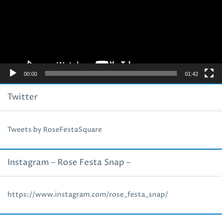
レ
ー
ヤ
ー
00:00
01:42
Twitter
Tweets by RoseFestaSquare
Instagram – Rose Festa Snap –
https://www.instagram.com/rose_festa_snap/